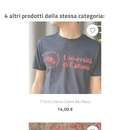
4 altri prodotti della stessa categoria:
favorite_border
Anteprima

T-Shirt Uomo Colore Blu Navy
14,00 €