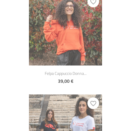
favorite_border
Anteprima

Felpa Cappuccio Donna...
39,00 €
favorite_border