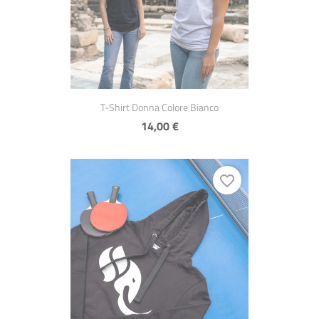
Anteprima

T-Shirt Donna Colore Bianco
14,00 €
favorite_border