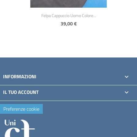
Anteprima

Felpa Cappuccio Uomo Colore...
39,00 €
INFORMAZIONI

IL TUO ACCOUNT

Preferenze cookie