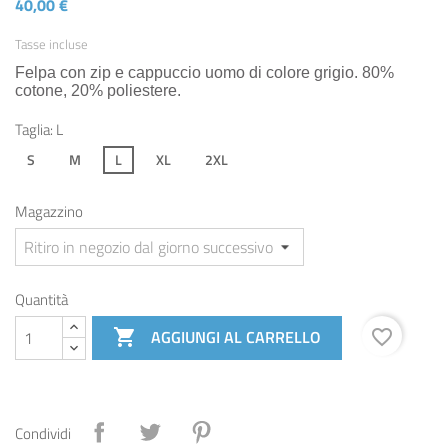
40,00 €
Tasse incluse
Felpa con zip e cappuccio uomo di colore grigio. 80%
cotone, 20% poliestere.
Taglia: L
S
M
L
XL
2XL
Magazzino
Quantità

AGGIUNGI AL CARRELLO
favorite_border
Condividi