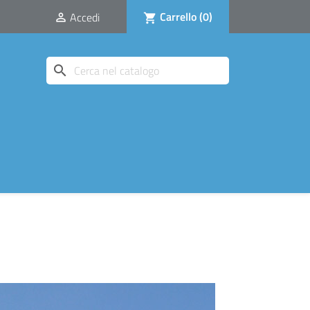
Carrello
(0)
Accedi

shopping_cart
search