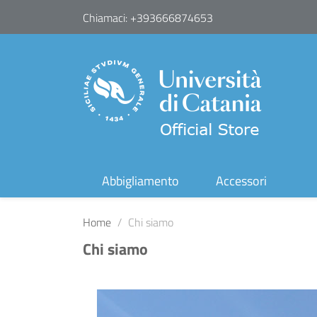
Chiamaci:
+393666874653
Abbigliamento
Accessori
Home
Chi siamo
Chi siamo